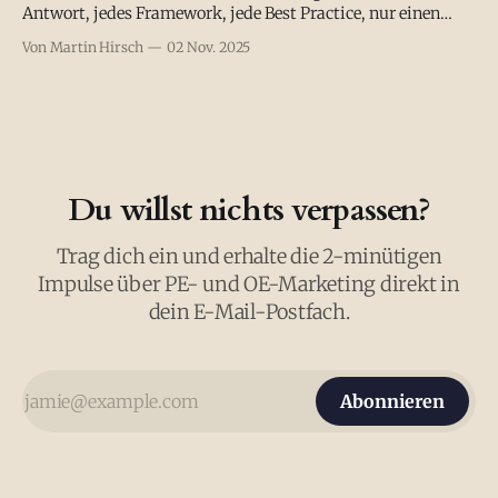
Antwort, jedes Framework, jede Best Practice, nur einen
Klick entfernt. KI liefert in Sekunden, was Berater früher in
Von Martin Hirsch
02 Nov. 2025
Tagen recherchierten. Präziser. Schneller. Billiger. Und
trotzdem boomt Beratung. Warum? Weil Information das
Problem geworden ist, nicht die Lösung. Deine Kunden
ertrinken nicht im
Du willst nichts verpassen?
Trag dich ein und erhalte die 2-minütigen
Impulse über PE- und OE-Marketing direkt in
dein E-Mail-Postfach.
Abonnieren