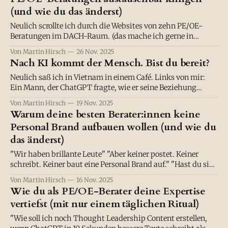
Competitive Advantage 51%
(und wie du das änderst)
Neulich scrollte ich durch die Websites von zehn PE/OE-
Beratungen im DACH-Raum. (das mache ich gerne in
meiner Freizeit) :) Nach der fünften klang alles gleich: "Wir
Von Martin Hirsch
26 Nov. 2025
begleiten Organisationen auf ihrem Weg der nachhaltigen
Nach KI kommt der Mensch. Bist du bereit?
Transformation." "Wir entwickeln Menschen und
Organisationen ganzheitlich." "Wir schaffen die
Neulich saß ich in Vietnam in einem Café. Links von mir:
Ein Mann, der ChatGPT fragte, wie er seine Beziehung
retten kann. Rechts von mir: Eine Frau, die Midjourney bat,
Von Martin Hirsch
19 Nov. 2025
ihr Logo zu designen. Ich dachte: Okay. Wir sind also da
Warum deine besten Berater:innen keine
angekommen. Und dann dachte ich einfach nur … Und
Personal Brand aufbauen wollen (und wie du
NUN?
das änderst)
"Wir haben brillante Leute" "Aber keiner postet. Keiner
schreibt. Keiner baut eine Personal Brand auf." "Hast du sie
gefragt, warum nicht?" "Ja. Sie sagen, sie haben keine Zeit."
Von Martin Hirsch
16 Nov. 2025
"Doch ist das der einzige Grund?" Schweigen. Dann: "Was
Wie du als PE/OE-Berater deine Expertise
ist denn
vertiefst (mit nur einem täglichen Ritual)
"Wie soll ich noch Thought Leadership Content erstellen,