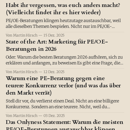
hast, dass sie kaufen?" "Keine Ahnung. Fünf Mal? Zehn?"
Habt ihr vergessen, was euch anders macht?
Ich lächelte. "Versuch's mal mit
(Vielleicht findet ihr es hier wieder)
PE/OE-Beratungen klingen heutzutage austauschbar, weil
alle dieselben Themen bespielen. Nicht nur im PE/OE-
Markt. Sondern überall. Mal nach links geschaut: "Oh, die
Von Martin Hirsch
15 Dez. 2025
schreiben über Agilität. Das sollten wir auch machen." Mal
State of the Art: Marketing für PE/OE-
nach rechts: "Die bieten jetzt KI-Beratung an. Vielleicht
Beratungen in 2026
sollten wir das auch?
Oder: Warum die besten Beratungen 2026 aufhören, sich zu
erklären und anfangen, zu beweisen Es gibt eine Frage, die
ich PE/OE-Beratungen in den letzten Monaten immer öfter
Von Martin Hirsch
12 Dez. 2025
gestellt habe: „Wenn ein CFO dich fragt, warum er 150.000 €
Warum eine PE-Beratung gegen eine
in eure Führungskräfteentwicklung stecken soll was sagst
teurere Konkurrenz verlor (und was das über
du ihm?"
den Markt verrät)
Stell dir vor, du verlierst einen Deal. Nicht an eine billigere
Konkurrenz. Sondern an eine teurere. Nicht, weil du
schlechter bist. Sondern weil der Kunde nach dem Pitch
Von Martin Hirsch
03 Dez. 2025
sagte: "Die anderen wussten einfach klarer, wofür sie
Das Onlyness Statement: Warum die meisten
stehen." Das tut erstmals weh. Echtheit ist der neue
PE/OE-Beratungen austauschbar klingen