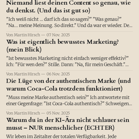
Niemand liest deinen Content so genau, wie
Und da liegt
du denkst. (Und das ist gut so)
"Ich weiß nicht … darf ich das so sagen?" "Was genau?"
"Na... meine Meinung. So direkt." Und da war er wieder. Der
Glaubenssatz, der mehr Personal Brands tötet als fehlende
Von Martin Hirsch
07 Nov. 2025
Strategie, schlechtes Design oder inkonsistentes Posting
Was ist eigentlich bewusstes Marketing?
zusammen: Die Angst vor dem Urteil. (Niemand bleibt
(mein Blick)
davon
"Ist bewusstes Marketing nicht einfach weniger effektiv?"
Ich: "Für wen den?" Stille. Dann: "Na, für mein Geschäft."
Und da liegt der Schmerzpunkt. Das Spiel, der maximalen
Von Martin Hirsch
06 Nov. 2025
(egoistischen) Optimierung Traditionelles Marketing hat
Die Lüge von der authentischen Marke (und
ein Ziel: Maximierung. Mehr Leads. Mehr Umsatz. Mehr
warum Coca-Cola trotzdem funktioniert)
Wachstum. Und es funktioniert. Verdammt
"Muss meine Marke authentisch sein?" Ich antwortete mit
einer Gegenfrage: "Ist Coca-Cola authentisch?" Schweigen.
Dann: "Keine Ahnung. Aber sie funktioniert." Genau da liegt
Von Martin Hirsch
05 Nov. 2025
der Knoten. Die Sache mit der Echtheit Wir leben in einer
Warum du in der KI-Ära nicht schlauer sein
Zeit, in der "Authentizität" zum Marketing Buzzword
musst – NUR menschlicher (ECHTER)
Wir leben im Zeitalter der totalen Verfügbarkeit. Jede