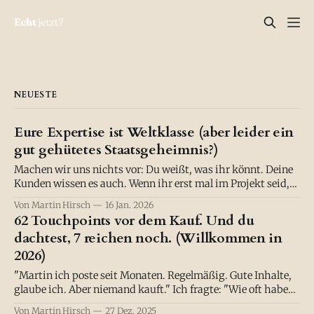
NEUESTE
Eure Expertise ist Weltklasse (aber leider ein
gut gehütetes Staatsgeheimnis?)
Machen wir uns nichts vor: Du weißt, was ihr könnt. Deine
Kunden wissen es auch. Wenn ihr erst mal im Projekt seid,
liefert ihr Ergebnisse, die den Status Quo nicht nur
Von Martin Hirsch
16 Jan. 2026
verschieben, sondern einreißen. Chapeau. :) Eure Methodik
62 Touchpoints vor dem Kauf. Und du
ist wasserdicht, eure Software löst echte Probleme, euer
dachtest, 7 reichen noch. (Willkommen in
Bildungsansatz verändert etwas. Aber draußen?
2026)
"Martin ich poste seit Monaten. Regelmäßig. Gute Inhalte,
glaube ich. Aber niemand kauft." Ich fragte: "Wie oft haben
deine potenziellen Kunden von dir gehört, bevor du erwartet
Von Martin Hirsch
27 Dez. 2025