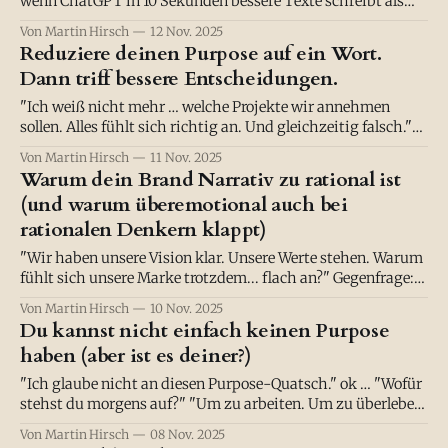
wenn ChatGPT in 10 Sekunden bessere Texte schreibt als
ich?" "Denkst du wirklich, dass ChatGPT tiefer denken
Von Martin Hirsch
12 Nov. 2025
kann als du?" “Mmmmh … Nein?” Dann: "Naja... es weiß
Reduziere deinen Purpose auf ein Wort.
mehr." "Mehr Fakten. Ja. Aber kann es Innovation? Kann
Dann triff bessere Entscheidungen.
"Ich weiß nicht mehr … welche Projekte wir annehmen
sollen. Alles fühlt sich richtig an. Und gleichzeitig falsch."
Ich fragte: "Wenn du dein Unternehmen in einem Wort
Von Martin Hirsch
11 Nov. 2025
beschreiben müsstest – welches wäre es?" … Dann: "Ich...
Warum dein Brand Narrativ zu rational ist
weiß es nicht." "Genau da liegt noch Potenzial." Was
(und warum überemotional auch bei
rationalen Denkern klappt)
"Wir haben unsere Vision klar. Unsere Werte stehen. Warum
fühlt sich unsere Marke trotzdem... flach an?" Gegenfrage:
"Was fühlt jemand, wenn er mit euch arbeitet?" Äähmmm …
Von Martin Hirsch
10 Nov. 2025
Dann: "Professionalität. Expertise. Verlässlichkeit." "Und
Du kannst nicht einfach keinen Purpose
was fühlt jemand, wenn er Apple kauft?" "Innovation.
haben (aber ist es deiner?)
Status. Anders
"Ich glaube nicht an diesen Purpose-Quatsch." ok … "Wofür
stehst du morgens auf?" "Um zu arbeiten. Um zu überleben.
Um irgendwann in Rente zu gehen." "Das klingt nach einem
Von Martin Hirsch
08 Nov. 2025
Purpose." Stille. Dann: "Nein. Das ist einfach... Realität."