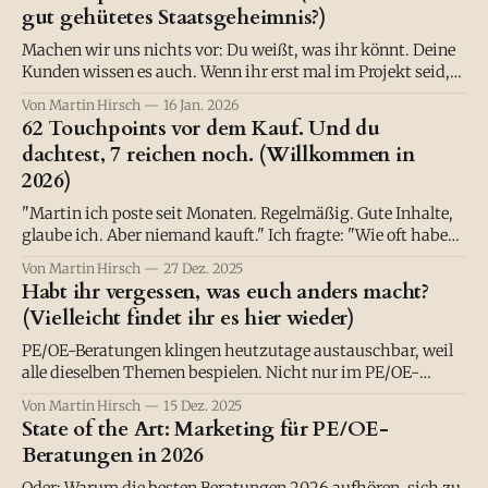
gut gehütetes Staatsgeheimnis?)
Machen wir uns nichts vor: Du weißt, was ihr könnt. Deine
Kunden wissen es auch. Wenn ihr erst mal im Projekt seid,
liefert ihr Ergebnisse, die den Status Quo nicht nur
Von Martin Hirsch
16 Jan. 2026
verschieben, sondern einreißen. Chapeau. :) Eure Methodik
62 Touchpoints vor dem Kauf. Und du
ist wasserdicht, eure Software löst echte Probleme, euer
dachtest, 7 reichen noch. (Willkommen in
Bildungsansatz verändert etwas. Aber draußen?
2026)
"Martin ich poste seit Monaten. Regelmäßig. Gute Inhalte,
glaube ich. Aber niemand kauft." Ich fragte: "Wie oft haben
deine potenziellen Kunden von dir gehört, bevor du erwartet
Von Martin Hirsch
27 Dez. 2025
hast, dass sie kaufen?" "Keine Ahnung. Fünf Mal? Zehn?"
Habt ihr vergessen, was euch anders macht?
Ich lächelte. "Versuch's mal mit
(Vielleicht findet ihr es hier wieder)
PE/OE-Beratungen klingen heutzutage austauschbar, weil
alle dieselben Themen bespielen. Nicht nur im PE/OE-
Markt. Sondern überall. Mal nach links geschaut: "Oh, die
Von Martin Hirsch
15 Dez. 2025
schreiben über Agilität. Das sollten wir auch machen." Mal
State of the Art: Marketing für PE/OE-
nach rechts: "Die bieten jetzt KI-Beratung an. Vielleicht
Beratungen in 2026
sollten wir das auch?