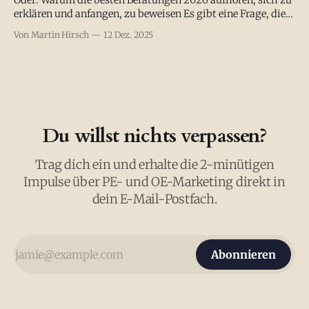
Oder: Warum die besten Beratungen 2026 aufhören, sich zu
erklären und anfangen, zu beweisen Es gibt eine Frage, die
ich PE/OE-Beratungen in den letzten Monaten immer öfter
Von Martin Hirsch
12 Dez. 2025
gestellt habe: „Wenn ein CFO dich fragt, warum er 150.000 €
in eure Führungskräfteentwicklung stecken soll was sagst
du ihm?"
Du willst nichts verpassen?
Trag dich ein und erhalte die 2-minütigen
Impulse über PE- und OE-Marketing direkt in
dein E-Mail-Postfach.
Abonnieren