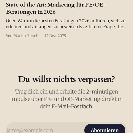
schreiben über Agilität. Das sollten wir auch machen." Mal
State of the Art: Marketing für PE/OE-
nach rechts: "Die bieten jetzt KI-Beratung an. Vielleicht
Beratungen in 2026
sollten wir das auch?
Oder: Warum die besten Beratungen 2026 aufhören, sich zu
erklären und anfangen, zu beweisen Es gibt eine Frage, die
ich PE/OE-Beratungen in den letzten Monaten immer öfter
Von Martin Hirsch
12 Dez. 2025
gestellt habe: „Wenn ein CFO dich fragt, warum er 150.000 €
in eure Führungskräfteentwicklung stecken soll was sagst
du ihm?"
Du willst nichts verpassen?
Trag dich ein und erhalte die 2-minütigen
Impulse über PE- und OE-Marketing direkt in
dein E-Mail-Postfach.
Abonnieren