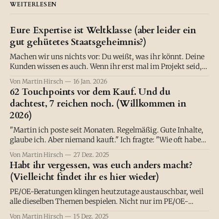
WEITERLESEN
Eure Expertise ist Weltklasse (aber leider ein
gut gehütetes Staatsgeheimnis?)
Machen wir uns nichts vor: Du weißt, was ihr könnt. Deine
Kunden wissen es auch. Wenn ihr erst mal im Projekt seid,
liefert ihr Ergebnisse, die den Status Quo nicht nur
Von Martin Hirsch
16 Jan. 2026
verschieben, sondern einreißen. Chapeau. :) Eure Methodik
62 Touchpoints vor dem Kauf. Und du
ist wasserdicht, eure Software löst echte Probleme, euer
dachtest, 7 reichen noch. (Willkommen in
Bildungsansatz verändert etwas. Aber draußen?
2026)
"Martin ich poste seit Monaten. Regelmäßig. Gute Inhalte,
glaube ich. Aber niemand kauft." Ich fragte: "Wie oft haben
deine potenziellen Kunden von dir gehört, bevor du erwartet
Von Martin Hirsch
27 Dez. 2025
hast, dass sie kaufen?" "Keine Ahnung. Fünf Mal? Zehn?"
Habt ihr vergessen, was euch anders macht?
Ich lächelte. "Versuch's mal mit
(Vielleicht findet ihr es hier wieder)
PE/OE-Beratungen klingen heutzutage austauschbar, weil
alle dieselben Themen bespielen. Nicht nur im PE/OE-
Markt. Sondern überall. Mal nach links geschaut: "Oh, die
Von Martin Hirsch
15 Dez. 2025