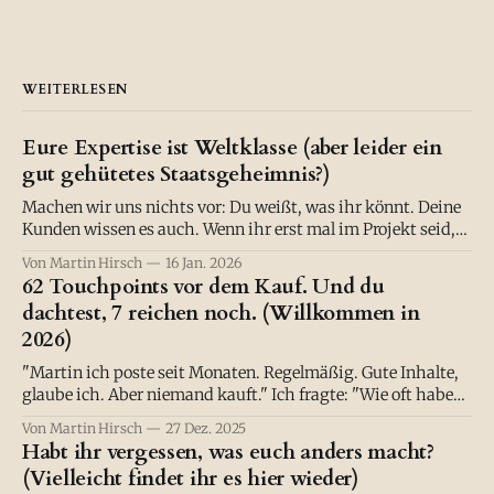
WEITERLESEN
Eure Expertise ist Weltklasse (aber leider ein
gut gehütetes Staatsgeheimnis?)
Machen wir uns nichts vor: Du weißt, was ihr könnt. Deine
Kunden wissen es auch. Wenn ihr erst mal im Projekt seid,
liefert ihr Ergebnisse, die den Status Quo nicht nur
Von Martin Hirsch
16 Jan. 2026
verschieben, sondern einreißen. Chapeau. :) Eure Methodik
62 Touchpoints vor dem Kauf. Und du
ist wasserdicht, eure Software löst echte Probleme, euer
dachtest, 7 reichen noch. (Willkommen in
Bildungsansatz verändert etwas. Aber draußen?
2026)
"Martin ich poste seit Monaten. Regelmäßig. Gute Inhalte,
glaube ich. Aber niemand kauft." Ich fragte: "Wie oft haben
deine potenziellen Kunden von dir gehört, bevor du erwartet
Von Martin Hirsch
27 Dez. 2025
hast, dass sie kaufen?" "Keine Ahnung. Fünf Mal? Zehn?"
Habt ihr vergessen, was euch anders macht?
Ich lächelte. "Versuch's mal mit
(Vielleicht findet ihr es hier wieder)