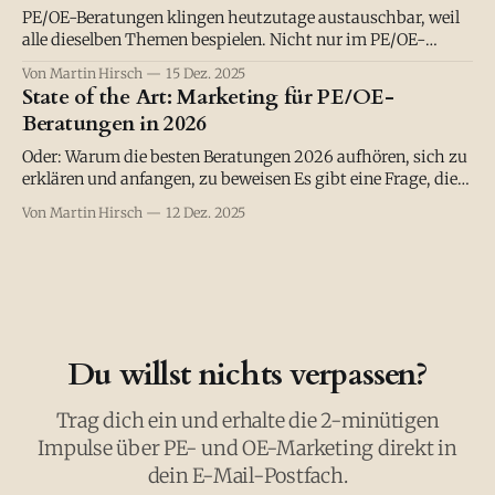
PE/OE-Beratungen klingen heutzutage austauschbar, weil
alle dieselben Themen bespielen. Nicht nur im PE/OE-
Markt. Sondern überall. Mal nach links geschaut: "Oh, die
Von Martin Hirsch
15 Dez. 2025
schreiben über Agilität. Das sollten wir auch machen." Mal
State of the Art: Marketing für PE/OE-
nach rechts: "Die bieten jetzt KI-Beratung an. Vielleicht
Beratungen in 2026
sollten wir das auch?
Oder: Warum die besten Beratungen 2026 aufhören, sich zu
erklären und anfangen, zu beweisen Es gibt eine Frage, die
ich PE/OE-Beratungen in den letzten Monaten immer öfter
Von Martin Hirsch
12 Dez. 2025
gestellt habe: „Wenn ein CFO dich fragt, warum er 150.000 €
in eure Führungskräfteentwicklung stecken soll was sagst
du ihm?"
Du willst nichts verpassen?
Trag dich ein und erhalte die 2-minütigen
Impulse über PE- und OE-Marketing direkt in
dein E-Mail-Postfach.