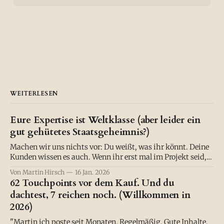
WEITERLESEN
Eure Expertise ist Weltklasse (aber leider ein
gut gehütetes Staatsgeheimnis?)
Machen wir uns nichts vor: Du weißt, was ihr könnt. Deine
Kunden wissen es auch. Wenn ihr erst mal im Projekt seid,
liefert ihr Ergebnisse, die den Status Quo nicht nur
Von Martin Hirsch
16 Jan. 2026
verschieben, sondern einreißen. Chapeau. :) Eure Methodik
62 Touchpoints vor dem Kauf. Und du
ist wasserdicht, eure Software löst echte Probleme, euer
dachtest, 7 reichen noch. (Willkommen in
Bildungsansatz verändert etwas. Aber draußen?
2026)
"Martin ich poste seit Monaten. Regelmäßig. Gute Inhalte,