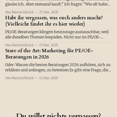
glaube ich. Aber niemand kauft." Ich fragte: "Wie oft haben
deine potenziellen Kunden von dir gehört, bevor du erwartet
Von Martin Hirsch
27 Dez. 2025
hast, dass sie kaufen?" "Keine Ahnung. Fünf Mal? Zehn?"
Habt ihr vergessen, was euch anders macht?
Ich lächelte. "Versuch's mal mit
(Vielleicht findet ihr es hier wieder)
PE/OE-Beratungen klingen heutzutage austauschbar, weil
alle dieselben Themen bespielen. Nicht nur im PE/OE-
Markt. Sondern überall. Mal nach links geschaut: "Oh, die
Von Martin Hirsch
15 Dez. 2025
schreiben über Agilität. Das sollten wir auch machen." Mal
State of the Art: Marketing für PE/OE-
nach rechts: "Die bieten jetzt KI-Beratung an. Vielleicht
Beratungen in 2026
sollten wir das auch?
Oder: Warum die besten Beratungen 2026 aufhören, sich zu
erklären und anfangen, zu beweisen Es gibt eine Frage, die
ich PE/OE-Beratungen in den letzten Monaten immer öfter
Von Martin Hirsch
12 Dez. 2025
gestellt habe: „Wenn ein CFO dich fragt, warum er 150.000 €
in eure Führungskräfteentwicklung stecken soll was sagst
du ihm?"
Du willst nichts verpassen?